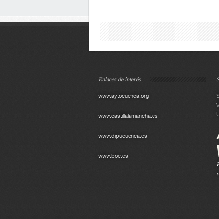
Enlaces de interés
S
www.aytocuenca.org
S
V
U
www.castillalamancha.es
www.dipucuenca.es
www.boe.es
P
e