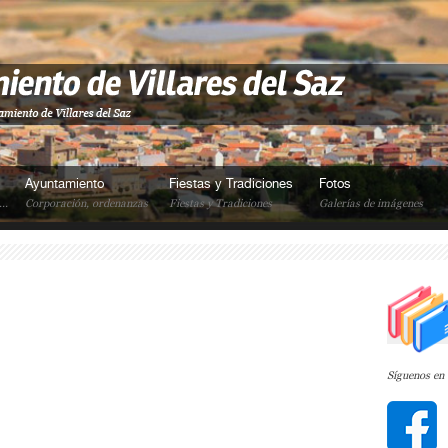
Ayuntamiento
Fiestas y Tradiciones
Fotos
..
Corporación, ordenanzas
Fiestas y Tradiciones
Galerí­as de imágenes
Síguenos en