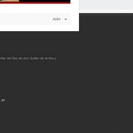
Villar del Saz de don Guillén de Arriba y
4 32