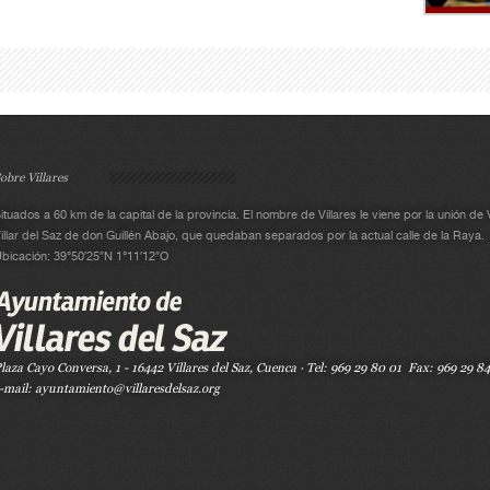
obre Villares
ituados a 60 km de la capital de la provincia. El nombre de Villares le viene por la unión de 
illar del Saz de don Guillén Abajo, que quedaban separados por la actual calle de la Raya.
bicación: 39°50′25″N 1°11′12″O
laza Cayo Conversa, 1 - 16442 Villares del Saz, Cuenca · Tel: 969 29 80 01 Fax: 969 29 8
-mail: ayuntamiento@villaresdelsaz.org