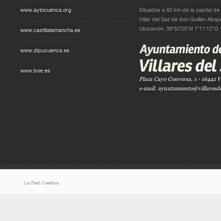
www.aytocuenca.org
Situados a 60 km de la capital de l
Villar del Saz de don Guillén Aba
Ubicación: 39°50′25″N 1°11′12″O
www.castillalamancha.es
www.dipucuenca.es
www.boe.es
Plaza Cayo Conversa, 1 - 16442 V
e-mail: ayuntamiento@villaresde
La Red Creativa